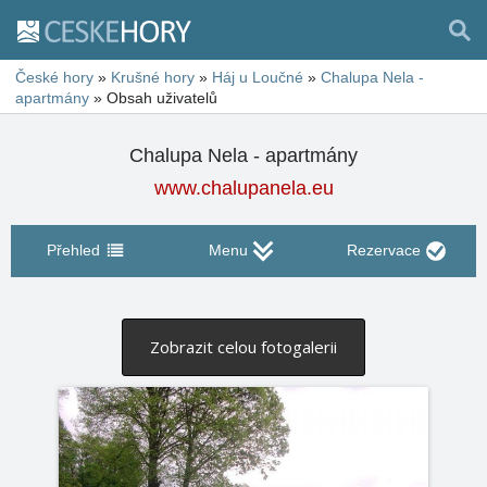
České hory
»
Krušné hory
»
Háj u Loučné
»
Chalupa Nela -
apartmány
»
Obsah uživatelů
Chalupa Nela - apartmány
www.chalupanela.eu
Přehled
Menu
Rezervace
Zobrazit celou fotogalerii