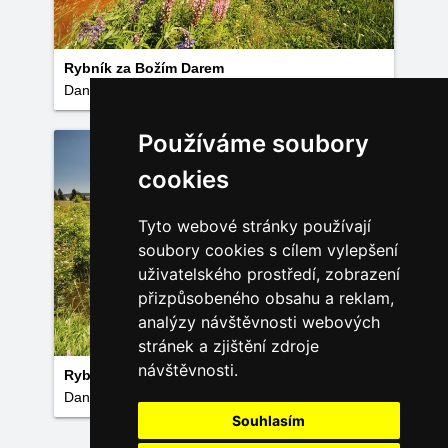
Rybník za Božím Darem
Daniela Endrštová
Používáme soubory
cookies
Tyto webové stránky používají
soubory cookies s cílem vylepšení
uživatelského prostředí, zobrazení
přizpůsobeného obsahu a reklam,
analýzy návštěvnosti webových
stránek a zjištění zdroje
návštěvnosti.
Rybník u bývalého Nového mlýna
Daniela Endrštová
Souhlasím